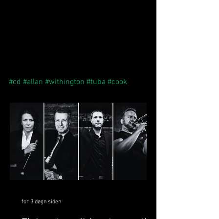
#cd
#allan
#withington
#tuba
#cook
for 3 døgn siden