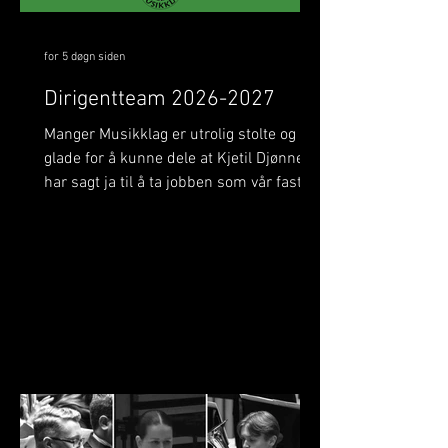
for 5 døgn siden
Dirigentteam 2026-2027
Manger Musikklag er utrolig stolte og
glade for å kunne dele at Kjetil Djønne
har sagt ja til å ta jobben som vår faste
dirigent i tida som kjem! Kjetil skal leie
Manger Musikklag på flere av våre store
konsertar, mellom anna
oppstartskonserten vår i Manger kyrkje
og festkonserten under det Svenske
mesterskapet i november. Han skal også
vere med oss når vi deltar i Siddis
Brass, og i ikkje minst førebu laget frem
mot NM Brass. Me gler oss stort til eit
spanande samarbeid med