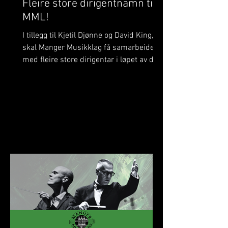
Fleire store dirigentnamn til
MML!
I tillegg til Kjetil Djønne og David King,
skal Manger Musikklag få samarbeide
med fleire store dirigentar i løpet av det
komande året. Dette er noko me
verkeleg gler oss til! På BrassWind og
Julekonserten skal me bli betre kjende
med Margie Antrobus. Margie har
tidlegare spelt i Manger Musikklag og
kjenner på mange måtar laget godt –
men denne gongen skal ho stå framfor
MML og leie oss som dirigent. Det vert
eit spanande gjensyn i ei ny rolle som
me gler me oss stort til! 🎶