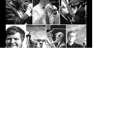
for 6 døgn siden
Nye musikantar i MML!
Det er snart sesongstart og me gler oss
til å spele SESONGOPNING 26 i Manger
kyrkje saman med Manger
Skulemusikklag. Men før den tid kjem,
er me glade for å kunne presentere