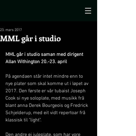
23. mars 2017
MML går i studio
MML går i studio saman med dirigent 
Allan Withington 20.-23. april
På agendaen står intet mindre enn to 
nye plater som skal komme ut i løpet av 
2017. Den første er vår tubaist Joseph 
Cook si nye soloplate, med musikk frå 
blant anna Derek Bourgeois og Fredrick 
Schjelderup, med eit vidt repertoar frå 
klassisk til "light".
Den andre ei juleplate, som har vore 