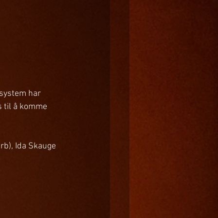
rsystem har 
s til å komme 
rb), Ida Skauge 