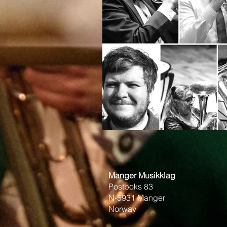
Manger Musikklag
Postboks 83
N-5931 Manger
Norway