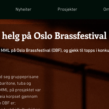
Nyheiter
Prosjekter
Om
 helg på Oslo Brassfestival
k MML på Oslo Brassfestival (OBF), og gjekk til topps i konk
d seg gruppeprisane 
aritone, tuba og 
 MML på prosjektet var 
eia korpset gjennom 
 OBF er; 