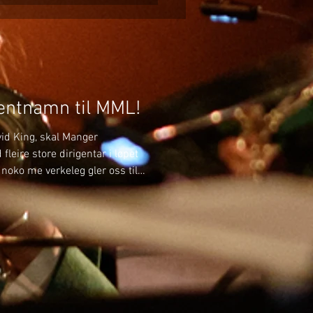
gentnamn til MML!
avid King, skal Manger
leire store dirigentar i løpet
noko me verkeleg gler oss til!
n skal me bli betre kjende
har tidlegare spelt i Manger
ge måtar laget godt – men
mfor MML og leie oss som
e gjensyn i ei ny rolle som me