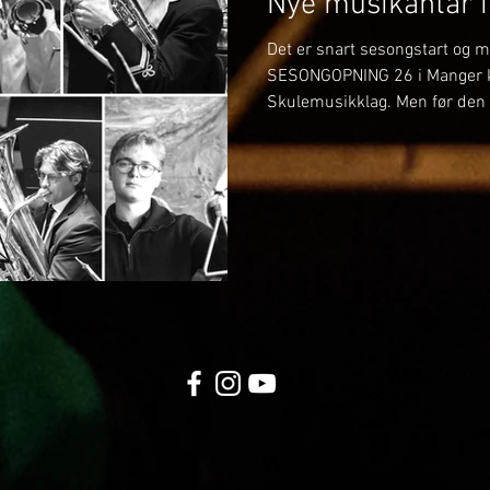
Nye musikantar 
Det er snart sesongstart og me
SESONGOPNING 26 i Manger 
Skulemusikklag. Men før den t
kunne presentere fleire nye 
2026. Det er eit par tidlegar
til laget, i tillegg til at me h
oss til å ta i mot. SOPRAN -
tidlegare spelt i korps som K
Brass, og skal no sitje på sop