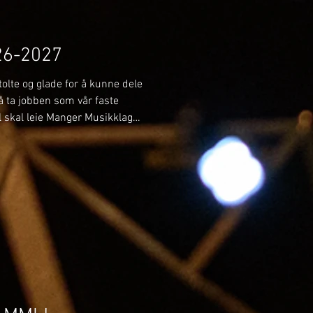
26-2027
olte og glade for å kunne dele
l å ta jobben som vår faste
il skal leie Manger Musikklag
tar, mellom anna
ger kyrkje og festkonserten
pet i november. Han skal også
iddis Brass, og i ikkje minst
. Me gler oss stort til eit