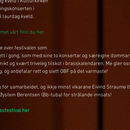
g kveld i Kulturkirken 
ingskonserten i 
l laurdag kveld.
et vårt finn du her
 over festivalen som 
sett i gong, som med sine to konsertar og særeigne domma
nikt og svært triveleg tilskot i brasskalendaren. Me gler os
g, og anbefalar rett og slett OBF på det varmaste!
e for samarbeidet, og ikkje minst vikarane Eivind Straume (t
Øystein Berentsen (Bb-tuba) for strålande innsats!
sfestival her