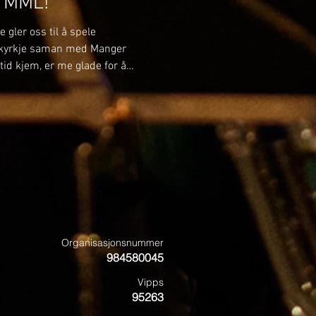
i MML!
 gler oss til å spele
kyrkje saman med Manger
id kjem, er me glade for å
medlemar i MML frå hausten
e musikantar som kjem tilbake
ar ein del nye ansikt som me gler
 TOMIN TOLLEFSEN Tomin har
leppe Musikklag og Tertnes
ra
Organisasjonsnummer
984580045
Vipps
95263