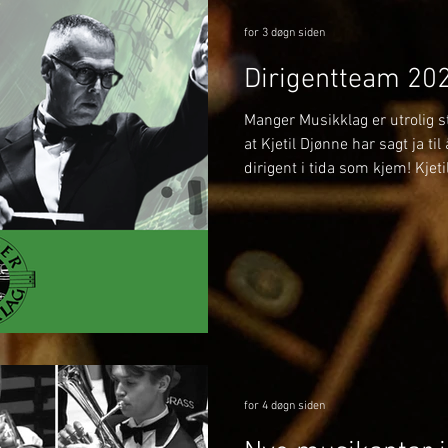
for 3 døgn siden
Dirigentteam 20
Manger Musikklag er utrolig st
at Kjetil Djønne har sagt ja ti
dirigent i tida som kjem! Kjet
på flere av våre store konser
oppstartskonserten vår i Man
under det Svenske mesterska
vere med oss når vi deltar i S
førebu laget frem mot NM Brass
spanande samarbeid med
for 4 døgn siden