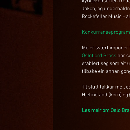
kyrkjekonserten freda
Jakob, og underhaldn
Rockefeller Music Hal
Konkurranseprogramm
Me er svært imponerte
Oslofjord Brass
 har 
etablert seg som eit u
tilbake ein annan gon
Til slutt takkar me Jo
Hjelmeland (korn) og 
Les meir om Oslo Bras