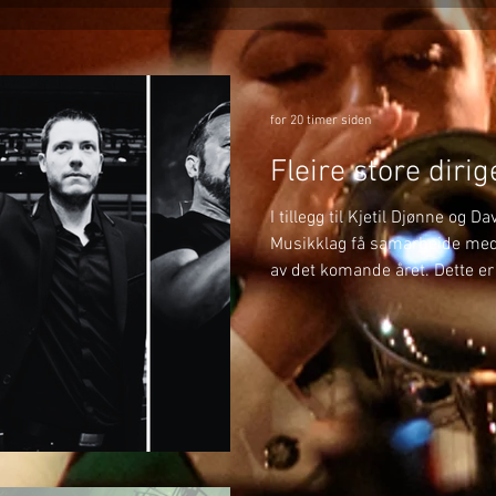
for 20 timer siden
Fleire store diri
I tillegg til Kjetil Djønne og D
Musikklag få samarbeide med f
av det komande året. Dette er 
På BrassWind og Julekonserte
med Margie Antrobus. Margie 
Musikklag og kjenner på man
denne gongen skal ho stå fra
dirigent. Det vert eit spanand
gler me oss stort til! 🎶