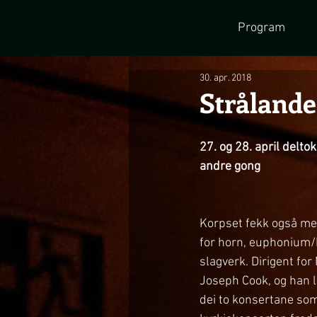
Program
30. apr. 2018
Strålande
27. og 28. april delto
andre gong
Korpset fekk også me
for horn, euphonium/b
slagverk. Dirigent for
Joseph Cook, og han l
dei to konsertane som