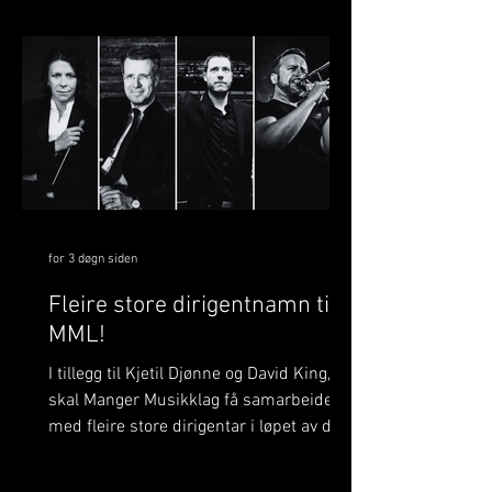
for 3 døgn siden
Fleire store dirigentnamn til
MML!
I tillegg til Kjetil Djønne og David King,
skal Manger Musikklag få samarbeide
med fleire store dirigentar i løpet av det
komande året. Dette er noko me
verkeleg gler oss til! På BrassWind og