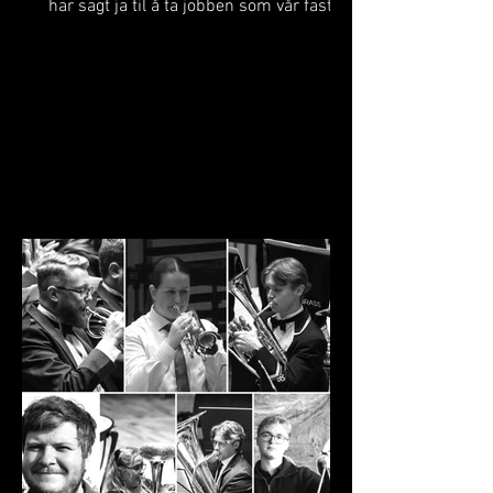
har sagt ja til å ta jobben som vår faste
dirigent i tida som kjem! Kjetil skal leie
Manger Musikklag på flere av våre store
konsertar, mellom anna
oppstartskonserten vår i Manger kyrkje
og festkonserten under det Svenske
mesterskapet i november. Han skal også
vere med oss når vi deltar i Siddis
Brass, og i ikkje minst førebu laget frem
mot NM Brass. Me gler oss stort til eit
spanande samarbeid med