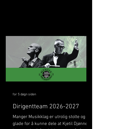
Julekonserten skal me bli betre kjende
med Margie Antrobus. Margie har
tidlegare spelt i Manger Musikklag og
kjenner på mange måtar laget godt –
men denne gongen skal ho stå framfor
MML og leie oss som dirigent. Det vert
eit spanande gjensyn i ei ny rolle som
me gler me oss stort til! 🎶
for 5 døgn siden
Dirigentteam 2026-2027
Manger Musikklag er utrolig stolte og
glade for å kunne dele at Kjetil Djønne