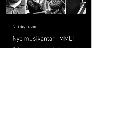
for 6 døgn siden
Nye musikantar i MML!
Det er snart sesongstart og me gler oss
til å spele SESONGOPNING 26 i Manger
kyrkje saman med Manger
Skulemusikklag. Men før den tid kjem,
er me glade for å kunne presentere
fleire nye medlemar i MML frå hausten
2026. Det er eit par tidlegare musikantar
som kjem tilbake til laget, i tillegg til at
me har ein del nye ansikt som me gler
oss til å ta i mot. SOPRAN - TOMIN
TOLLEFSEN Tomin har tidlegare spelt i
korps som Kleppe Musikklag og Tertnes