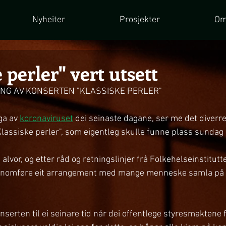
Nyheiter
Prosjekter
Om
 perler" vert utsett
ING AV KONSERTEN "KLASSISKE PERLER"
ga av 
koronaviruset
 dei seinaste dagane, ser me det diver
Klassiske perler", som eigentleg skulle funne plass sundag
alvor, og etter råd og retningslinjer frå Folkehelseinstitutt
jennomføre eit arrangement med mange menneske samla på
nserten til ei seinare tid når dei offentlege styresmaktene f