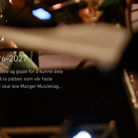
mfor MML og leie oss som
e gjensyn i ei ny rolle som me
26-2027
olte og glade for å kunne dele
l å ta jobben som vår faste
il skal leie Manger Musikklag
tar, mellom anna
ger kyrkje og festkonserten
pet i november. Han skal også
iddis Brass, og i ikkje minst
. Me gler oss stort til eit