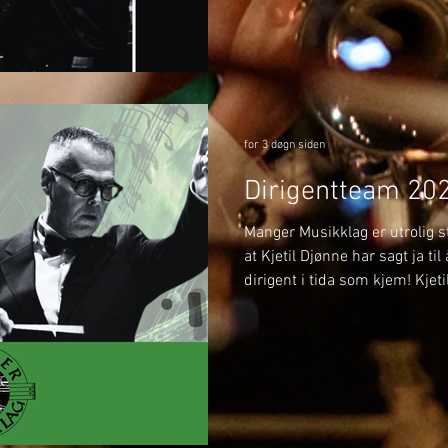
denne gongen skal ho stå fra
dirigent. Det vert eit spanand
gler me oss stort til! 🎶
for 3 døgn siden
Dirigentteam 20
Manger Musikklag er utrolig st
at Kjetil Djønne har sagt ja ti
dirigent i tida som kjem! Kjet
på flere av våre store konser
oppstartskonserten vår i Man
under det Svenske mesterska
vere med oss når vi deltar i S
førebu laget frem mot NM Brass
spanande samarbeid med