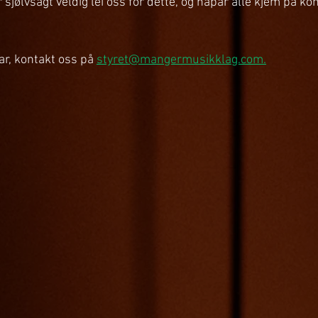
r sjølvsagt veldig lei oss for dette, og håpar alle kjem på ko
ar, kontakt oss på 
styret@mangermusikklag.com.