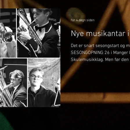
for 4 døgn siden
Nye musikantar 
Det er snart sesongstart og me
SESONGOPNING 26 i Manger 
Skulemusikklag. Men før den t
kunne presentere fleire nye 
2026. Det er eit par tidlegar
til laget, i tillegg til at me h
oss til å ta i mot. SOPRAN -
tidlegare spelt i korps som K
Brass, og skal no sitje på sop