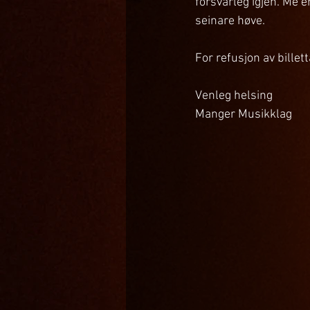
forsvarleg igjen. Me e
seinare høve.
For refusjon av billett
Venleg helsing
Manger Musikklag