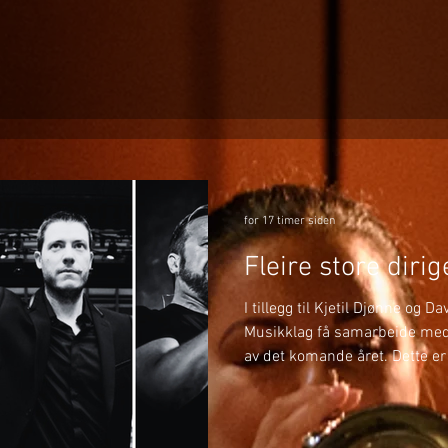
for 17 timer siden
Fleire store diri
I tillegg til Kjetil Djønne og D
Musikklag få samarbeide med f
av det komande året. Dette er 
På BrassWind og Julekonserte
med Margie Antrobus. Margie 
Musikklag og kjenner på man