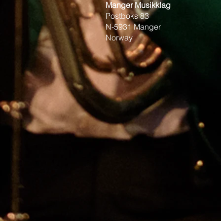
Manger Musikklag
Postboks 83
N-5931 Manger
Norway