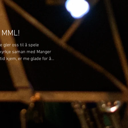
i MML!
 gler oss til å spele
kyrkje saman med Manger
id kjem, er me glade for å
medlemar i MML frå hausten
e musikantar som kjem tilbake
ar ein del nye ansikt som me gler
 TOMIN TOLLEFSEN Tomin har
leppe Musikklag og Tertnes
ra