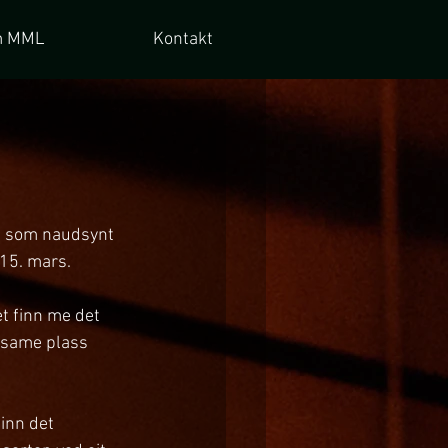
 MML
Kontakt
re som naudsynt 
 15. mars.
et finn me det 
 same plass 
inn det 