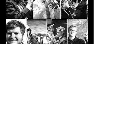
for 6 døgn siden
Nye musikantar i MML!
Det er snart sesongstart og me gler oss
til å spele SESONGOPNING 26 i Manger
kyrkje saman med Manger
Skulemusikklag. Men før den tid kjem,
er me glade for å kunne presentere