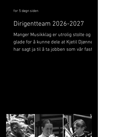
for 5 døgn siden
Dirigentteam 2026-2027
Manger Musikklag er utrolig stolte og
glade for å kunne dele at Kjetil Djønne
har sagt ja til å ta jobben som vår faste
dirigent i tida som kjem! Kjetil skal leie
Manger Musikklag på flere av våre store
konsertar, mellom anna
oppstartskonserten vår i Manger kyrkje
og festkonserten under det Svenske
mesterskapet i november. Han skal også
vere med oss når vi deltar i Siddis
Brass, og i ikkje minst førebu laget frem
mot NM Brass. Me gler oss stort til eit
spanande samarbeid med