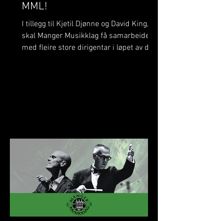
MML!
I tillegg til Kjetil Djønne og David King,
skal Manger Musikklag få samarbeide
med fleire store dirigentar i løpet av det
komande året. Dette er noko me
verkeleg gler oss til! På BrassWind og
Julekonserten skal me bli betre kjende
med Margie Antrobus. Margie har
tidlegare spelt i Manger Musikklag og
kjenner på mange måtar laget godt –
men denne gongen skal ho stå framfor
MML og leie oss som dirigent. Det vert
eit spanande gjensyn i ei ny rolle som
me gler me oss stort til! 🎶