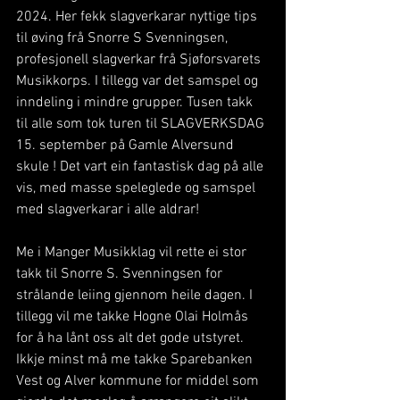
2024. Her fekk slagverkarar nyttige tips 
til øving frå Snorre S Svenningsen, 
profesjonell slagverkar frå Sjøforsvarets 
Musikkorps. I tillegg var det samspel og 
inndeling i mindre grupper. Tusen takk 
til alle som tok turen til SLAGVERKSDAG 
15. september på Gamle Alversund 
skule ! Det vart ein fantastisk dag på alle 
vis, med masse speleglede og samspel 
med slagverkarar i alle aldrar!
Me i Manger Musikklag vil rette ei stor 
takk til Snorre S. Svenningsen for 
strålande leiing gjennom heile dagen. I 
tillegg vil me takke Hogne Olai Holmås 
for å ha lånt oss alt det gode utstyret. 
Ikkje minst må me takke Sparebanken 
Vest og Alver kommune for middel som 