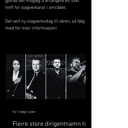
gjorde det mogleg å arrangere eit slikt 
treff for slagverkarar i området. 
Det vert ny slagverksdag til våren, så følg 
med for meir informasjon!
for 3 døgn siden
Fleire store dirigentnamn til