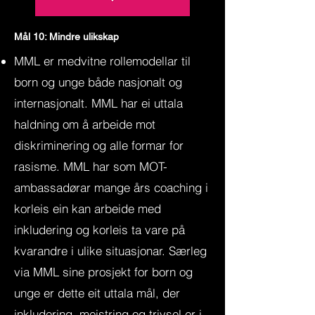
Mål 10: Mindre ulikskap
MML er medvitne rollemodellar til
born og unge både nasjonalt og
internasjonalt. MML har ei uttala
haldning om å arbeide mot
diskriminering og alle formar for
rasisme. MML har som MOT-
ambassadørar mange års coaching i
korleis ein kan arbeide med
inkludering og korleis ta vare på
kvarandre i ulike situasjonar. Særleg
via MML sine prosjekt for born og
unge er dette eit uttala mål, der
inkludering, meistring og trivsel er i