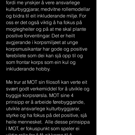
fordi me ynskjer å vere ansvarlege
kulturbyggjarar, medvitne rollemodellar
og bidra til eit inkluderande miljø. For
oss er det også viktig å ha fokus på
moglegheiter og på at me skal plante
positive forventingar. Det er heilt
avgjerande i korpsmiljøet at unge
korpsmusikantar har gode og positive
førebilete som dei kan sjå opp til og
som frontar korps som ein kul og
inkluderande hobby.
Me trur at MOT sin filosofi kan verte eit
svært godt verkemiddel for å utvikle og
byggje korpsrørsla. MOT sine 4
prinsipp er å arbeide førebyggande,
utvikle ansvarlege kulturbyggjarar,
styrke og ha fokus på det positive, sjå
heile mennesket. Alle desse prinsippa
i MOT, er fokuspunkt som speler ei