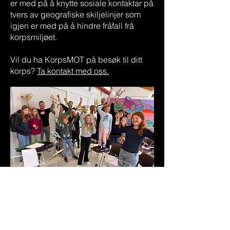
er med på å knytte sosiale kontaktar på
tvers av geografiske skiljelinjer som
igjen er med på å hindre fråfall frå
korpsmiljøet.
Vil du ha KorpsMOT på besøk til ditt
korps?
Ta kontakt med oss.