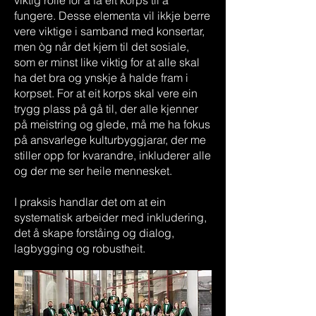
viktig rolle for å få eit korps til å
fungere. Desse elementa vil ikkje berre
vere viktige i samband med konsertar,
men òg når det kjem til det sosiale,
som er minst like viktig for at alle skal
ha det bra og ynskje å halde fram i
korpset. For at eit korps skal vere ein
trygg plass på gå til, der alle kjenner
på meistring og glede, må me ha fokus
på ansvarlege kulturbyggjarar, der me
stiller opp for kvarandre, inkluderer alle
og der me ser heile mennesket.
I praksis handlar det om at ein
systematisk arbeider med inkludering,
det å skape forståing og dialog,
lagbygging og robustheit.