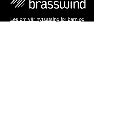
Les om vår nytsatsing for barn og
unge
#brasswindfestivalen
#nymusikk
Om BrassWind-festivalen
Kontakt BrassWind-festivalen