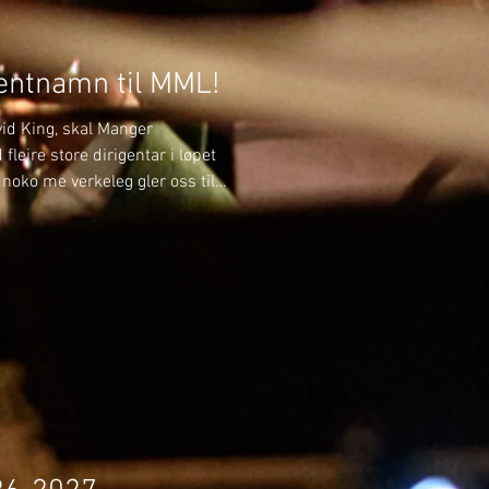
gentnamn til MML!
avid King, skal Manger
leire store dirigentar i løpet
noko me verkeleg gler oss til!
n skal me bli betre kjende
har tidlegare spelt i Manger
ge måtar laget godt – men
mfor MML og leie oss som
e gjensyn i ei ny rolle som me