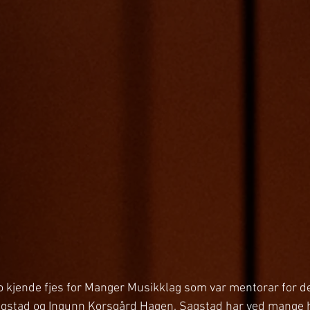
o kjende fjes for Manger Musikklag som var mentorar for d
Sagstad og Ingunn Korsgård Hagen. Sagstad har ved mange h