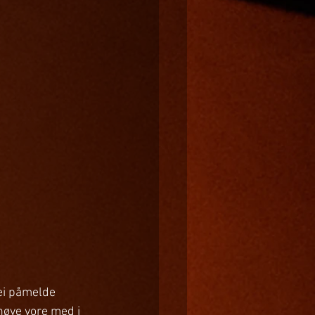
ei påmelde 
øve vore med i 