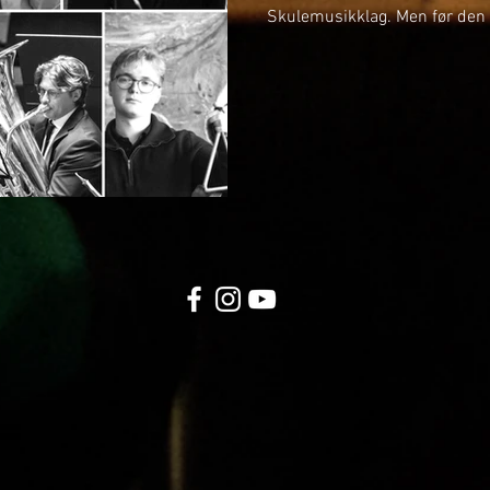
Skulemusikklag. Men før den t
kunne presentere fleire nye 
2026. Det er eit par tidlegar
til laget, i tillegg til at me h
oss til å ta i mot. SOPRAN -
tidlegare spelt i korps som K
Brass, og skal no sitje på sop