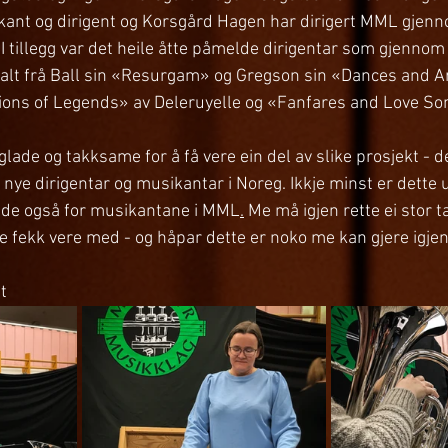
nt og dirigent og Korsgård Hagen har dirigert MML gjen
I tillegg var det heile åtte påmelde dirigentar som gjennom
 alt frå Ball sin «Resurgam» og Gregson sin «Dances and Aria
ons of Legends» av Deleruyelle og «Fanfares and Love Son
ade og takksame for å få vere ein del av slike prosjekt - de
e nye dirigentar og musikantar i Noreg. Ikkje minst er dette 
ande også for musikantane i MML
.
 Me må igjen rette ei stor ta
me fekk vere med - og håpar dette er noko me kan gjere igjen
et