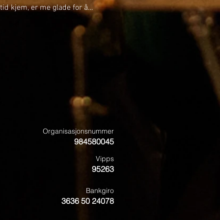
id kjem, er me glade for å
medlemar i MML frå hausten
e musikantar som kjem tilbake
ar ein del nye ansikt som me gler
 TOMIN TOLLEFSEN Tomin har
leppe Musikklag og Tertnes
ra
Organisasjonsnummer
984580045
Vipps
95263
Bankgiro
3636 50 24078