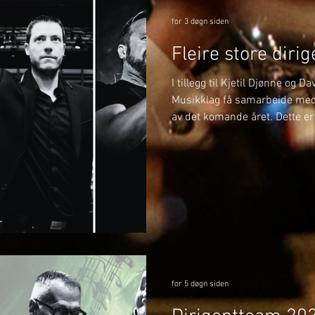
for 3 døgn siden
Fleire store diri
I tillegg til Kjetil Djønne og D
Musikklag få samarbeide med f
av det komande året. Dette er 
På BrassWind og Julekonserte
med Margie Antrobus. Margie 
Musikklag og kjenner på man
denne gongen skal ho stå fra
dirigent. Det vert eit spanand
gler me oss stort til! 🎶
for 5 døgn siden