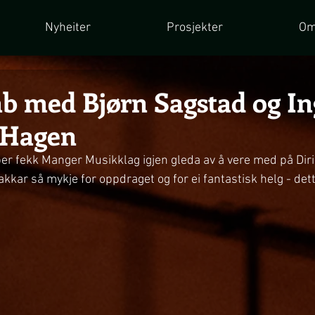
Nyheiter
Prosjekter
Om
ab med Bjørn Sagstad og I
 Hagen
r fekk Manger Musikklag igjen gleda av å vere med på Dirig
takkar så mykje for oppdraget og for ei fantastisk helg - dett