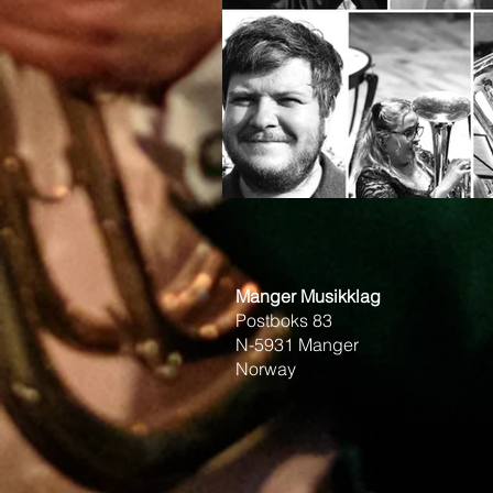
Manger Musikklag
Postboks 83
N-5931 Manger
Norway