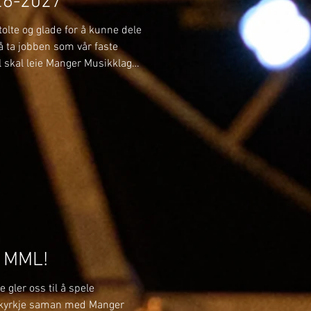
26-2027
olte og glade for å kunne dele
l å ta jobben som vår faste
il skal leie Manger Musikklag
tar, mellom anna
ger kyrkje og festkonserten
pet i november. Han skal også
iddis Brass, og i ikkje minst
. Me gler oss stort til eit
i MML!
 gler oss til å spele
kyrkje saman med Manger