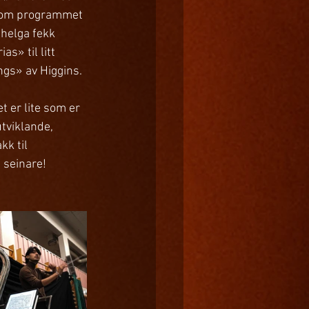
nom programmet 
 helga fekk 
s» til litt 
gs» av Higgins.
t er lite som er 
utviklande, 
kk til 
 seinare! 