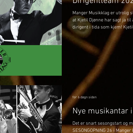
Dirigentteam 20
Manger Musikklag er utrolig st
at Kjetil Djønne har sagt ja ti
dirigent i tida som kjem! Kjet
på flere av våre store konser
oppstartskonserten vår i Man
under det Svenske mesterska
vere med oss når vi deltar i S
førebu laget frem mot NM Brass
spanande samarbeid med
for 6 døgn siden
Nye musikantar 
Det er snart sesongstart og me
SESONGOPNING 26 i Manger 