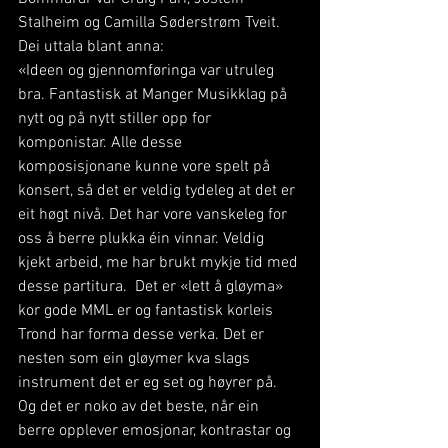
Stalheim og Camilla Søderstrøm Tveit. 
Dei uttala blant anna: 
«Ideen og gjennomføringa var utruleg 
bra. Fantastisk at Manger Musikklag på 
nytt og på nytt stiller opp for 
komponistar. Alle desse 
komposisjonane kunne vore spelt på 
konsert, så det er veldig tydeleg at det er 
eit høgt nivå. Det har vore vanskeleg for 
oss å berre plukka éin vinnar. Veldig 
kjekt arbeid, me har brukt mykje tid med 
desse partitura.  Det er «lett å gløyma» 
kor gode MML er og fantastisk korleis 
Trond har forma desse verka. Det er 
nesten som ein gløymer kva slags 
instrument det er eg set og høyrer på. 
Og det er noko av det beste, når ein 
berre opplever emosjonar, kontrastar og 