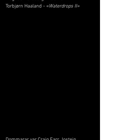
Torbjørn Haaland - «
Waterdrops II»
Dommarar var Craig Farr, Jostein 