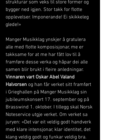
strukturar som veks til store former og 
bygger ned igjen. Stor takk for flotte 
opplevelser. Imponerande! Ei skikkeleg 
glede!»  
Manger Musikklag ynskjer å gratulera 
alle med flotte komposisjonar, me er 
takksame for at me har fått lov til å 
framføre desse verka og håpar dei alle 
samen blir brukt i fleire anledningar.
Vinnaren vart Oskar Abel Valand 
Halvorsen
 og han får verket sitt framført 
i Grieghallen på Manger Musikklag sin 
jubileumskonsert 17. september og på 
Brasswind 1. oktober. I tillegg skal Norsk 
Noteservice utgje verket. Om verket sa 
juryen: «Det var eit veldig godt handverk 
med klare intensjonar, klar identitet, det 
klang veldig godt og funkar veldig bra. 