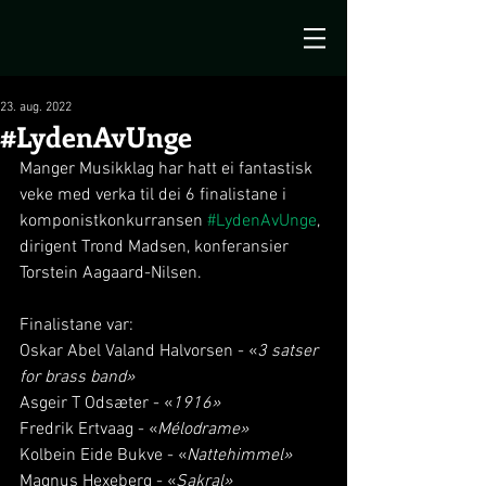
23. aug. 2022
#LydenAvUnge
Manger Musikklag har hatt ei fantastisk 
veke med verka til dei 6 finalistane i 
komponistkonkurransen 
#LydenAvUnge
, 
dirigent Trond Madsen, konferansier 
Torstein Aagaard-Nilsen. 
Finalistane var: 
Oskar Abel Valand Halvorsen - «
3 satser 
for brass band»
Asgeir T Odsæter - «
1916»
Fredrik Ertvaag - «
Mélodrame»
Kolbein Eide Bukve - «
Nattehimmel»
Magnus Hexeberg - «
Sakral»