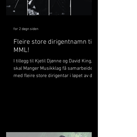
for 2 døgn siden
Fleire store dirigentnamn til
MML!
I tillegg til Kjetil Djønne og David King,
skal Manger Musikklag få samarbeide
med fleire store dirigentar i løpet av det
komande året. Dette er noko me
verkeleg gler oss til! På BrassWind og
Julekonserten skal me bli betre kjende
med Margie Antrobus. Margie har
tidlegare spelt i Manger Musikklag og
kjenner på mange måtar laget godt –
men denne gongen skal ho stå framfor
MML og leie oss som dirigent. Det vert