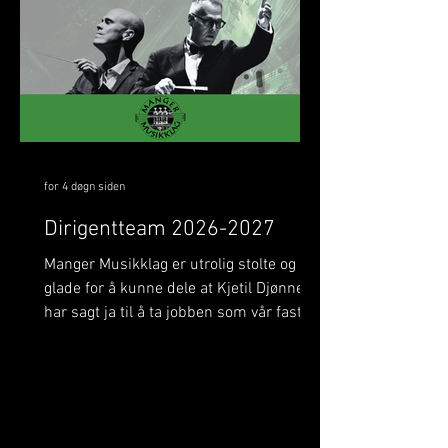
eit spanande gjensyn i ei ny rolle som
me gler me oss stort til! 🎶
for 4 døgn siden
Dirigentteam 2026-2027
Manger Musikklag er utrolig stolte og
glade for å kunne dele at Kjetil Djønne
har sagt ja til å ta jobben som vår faste
dirigent i tida som kjem! Kjetil skal leie
Manger Musikklag på flere av våre store
konsertar, mellom anna
oppstartskonserten vår i Manger kyrkje
og festkonserten under det Svenske