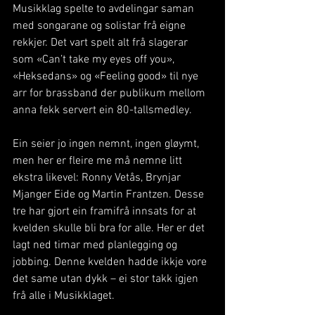
Musikklag spelte to avdelingar saman 
med songarane og solistar frå eigne 
rekkjer. Det vart spelt alt frå slagerar 
som «Can’t take my eyes off you», 
«Heksedans» og «Feeling good» til nye 
arr for brassband der publikum mellom 
anna fekk servert ein 80-tallsmedley.
Ein seier jo ingen nemnt, ingen gløymt, 
men her er fleire me må nemne litt 
ekstra likevel: Ronny Vetås, Brynjar 
Mjanger Eide og Martin Frantzen. Desse 
tre har gjort ein framifrå innsats for at 
kvelden skulle bli bra for alle. Her er det 
lagt ned timar med planlegging og 
jobbing. Denne kvelden hadde ikkje vore 
det same utan dykk – ei stor takk igjen 
frå alle i Musikklaget.