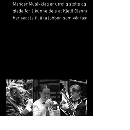
Manger Musikklag er utrolig stolte og
glade for å kunne dele at Kjetil Djønne
har sagt ja til å ta jobben som vår faste
dirigent i tida som kjem! Kjetil skal leie
Manger Musikklag på flere av våre store
konsertar, mellom anna
oppstartskonserten vår i Manger kyrkje
og festkonserten under det Svenske
mesterskapet i november. Han skal også
vere med oss når vi deltar i Siddis
Brass, og i ikkje minst førebu laget frem
mot NM Brass. Me gler oss stort til eit
spanande samarbeid med