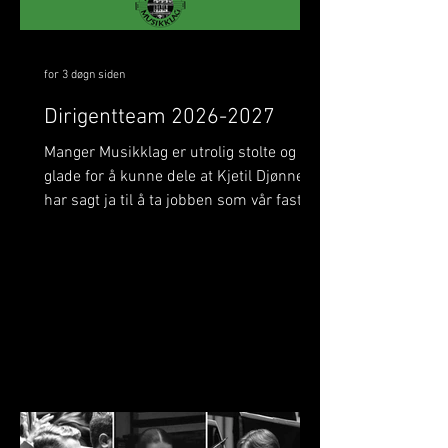
for 3 døgn siden
Dirigentteam 2026-2027
Manger Musikklag er utrolig stolte og
glade for å kunne dele at Kjetil Djønne
har sagt ja til å ta jobben som vår faste
dirigent i tida som kjem! Kjetil skal leie
Manger Musikklag på flere av våre store
konsertar, mellom anna
oppstartskonserten vår i Manger kyrkje
og festkonserten under det Svenske
mesterskapet i november. Han skal også
vere med oss når vi deltar i Siddis
Brass, og i ikkje minst førebu laget frem
mot NM Brass. Me gler oss stort til eit
spanande samarbeid med