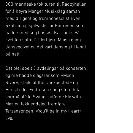
300 menneske tok turen til Radøyhallen 
for å høyra Manger Musikklag saman 
med dirigent og trombonesolist Even 
Skatrud og sjølvaste Tor Endresen som 
hadde med seg bassist Kai Taule. På 
kvelden satte DJ Torbjørn Mjøs i gang 
dansegolvet og det vart dansing til langt 
på natt. 
Det blei spelt 3 avdelingar på konserten 
og me hadde slagarar som «Moon 
River», «Tails of the Unexpected» og 
Hercab. Tor Endresen song store hitar 
som «Cafè le Swing», «Come Fly with 
Me» og fekk endeleg framføre 
Tarzansongen  «You’ll be in my Heart» 
live. 