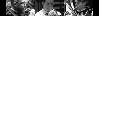
for 4 døgn siden
Nye musikantar i MML!
Det er snart sesongstart og me gler oss
til å spele SESONGOPNING 26 i Manger
kyrkje saman med Manger
Skulemusikklag. Men før den tid kjem,