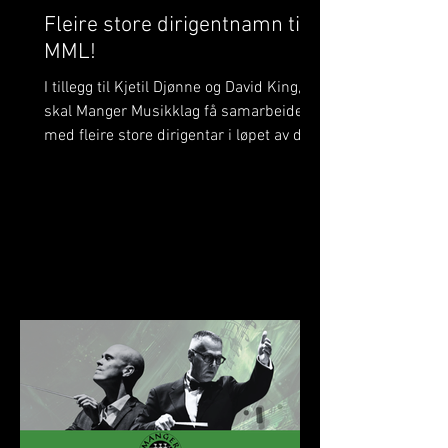
Fleire store dirigentnamn til
MML!
I tillegg til Kjetil Djønne og David King,
skal Manger Musikklag få samarbeide
med fleire store dirigentar i løpet av det
komande året. Dette er noko me
verkeleg gler oss til! På BrassWind og
Julekonserten skal me bli betre kjende
med Margie Antrobus. Margie har
tidlegare spelt i Manger Musikklag og
kjenner på mange måtar laget godt –
men denne gongen skal ho stå framfor
MML og leie oss som dirigent. Det vert
eit spanande gjensyn i ei ny rolle som
me gler me oss stort til! 🎶