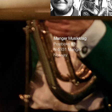
Manger Musikklag
Postboks 83
N-5931 Manger
Norway