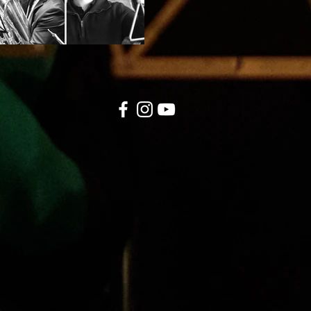
tidlegare spelt i korps som K
Brass, og skal no sitje på sop