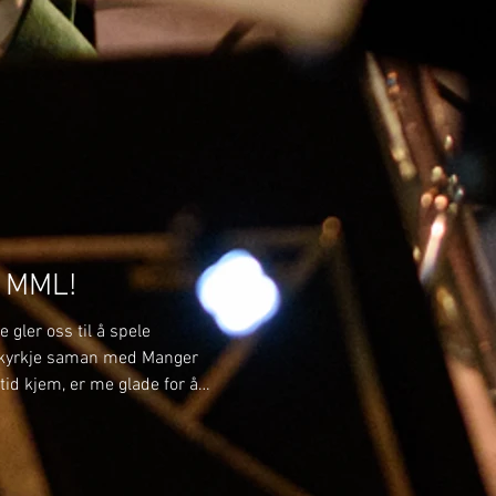
ger kyrkje og festkonserten
pet i november. Han skal også
iddis Brass, og i ikkje minst
. Me gler oss stort til eit
i MML!
 gler oss til å spele
kyrkje saman med Manger
id kjem, er me glade for å
medlemar i MML frå hausten
e musikantar som kjem tilbake
ar ein del nye ansikt som me gler
 TOMIN TOLLEFSEN Tomin har