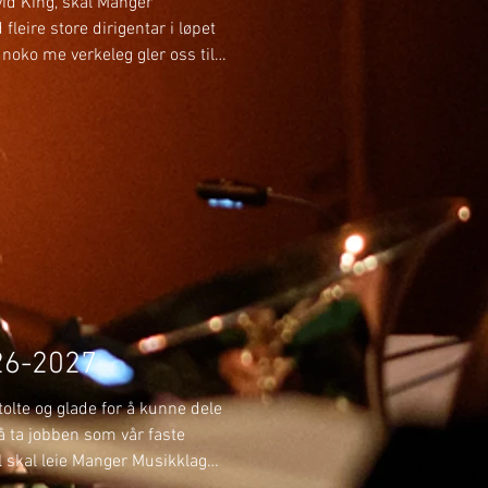
avid King, skal Manger
leire store dirigentar i løpet
noko me verkeleg gler oss til!
n skal me bli betre kjende
har tidlegare spelt i Manger
ge måtar laget godt – men
mfor MML og leie oss som
e gjensyn i ei ny rolle som me
26-2027
olte og glade for å kunne dele
l å ta jobben som vår faste
il skal leie Manger Musikklag
tar, mellom anna