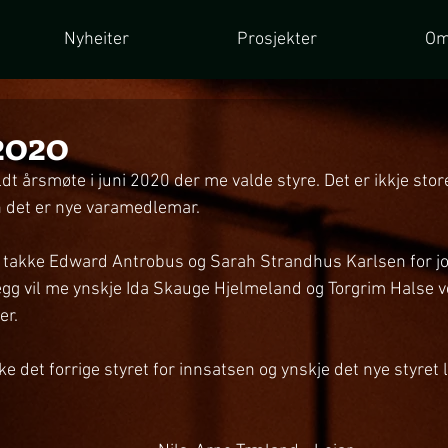
Nyheiter
Prosjekter
Om
2020
t årsmøte i juni 2020 der me valde styre. Det er ikkje store
det er nye varamedlemar. 
l å takke Edward Antrobus og Sarah Strandhus Karlsen for j
illegg vil me ynskje Ida Skauge Hjelmeland og Torgrim Halse
er. 
ke det forrige styret for innsatsen og ynskje det nye styret l