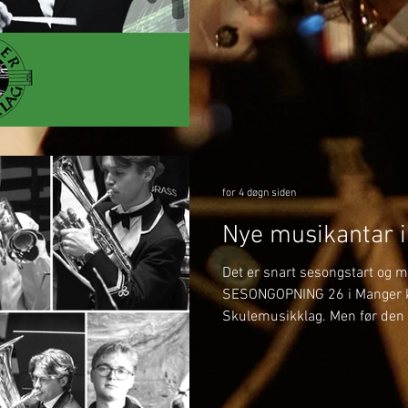
oppstartskonserten vår i Man
under det Svenske mesterska
vere med oss når vi deltar i S
førebu laget frem mot NM Brass
spanande samarbeid med
for 4 døgn siden
Nye musikantar 
Det er snart sesongstart og me
SESONGOPNING 26 i Manger 
Skulemusikklag. Men før den t
kunne presentere fleire nye 
2026. Det er eit par tidlegar
til laget, i tillegg til at me h
oss til å ta i mot. SOPRAN -