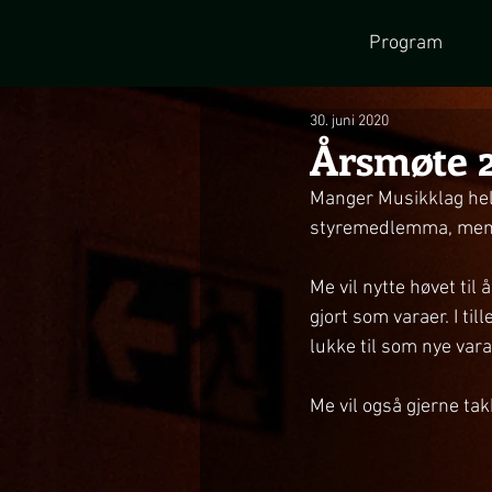
Program
30. juni 2020
Årsmøte 
Manger Musikklag held
styremedlemma, men 
Me vil nytte høvet ti
gjort som varaer. I t
lukke til som nye vara
Me vil også gjerne tak