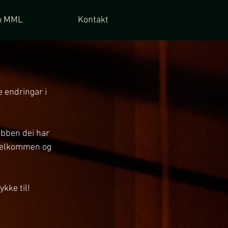
 MML
Kontakt
 endringar i 
obben dei har 
 velkommen og 
ykke til!