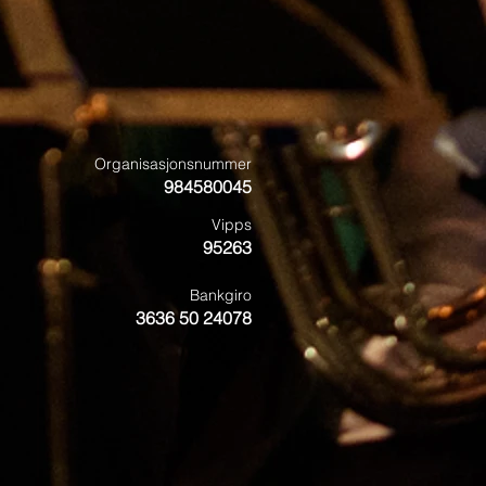
leppe Musikklag og Tertnes
ra
Organisasjonsnummer
984580045
Vipps
95263
Bankgiro
3636 50 24078