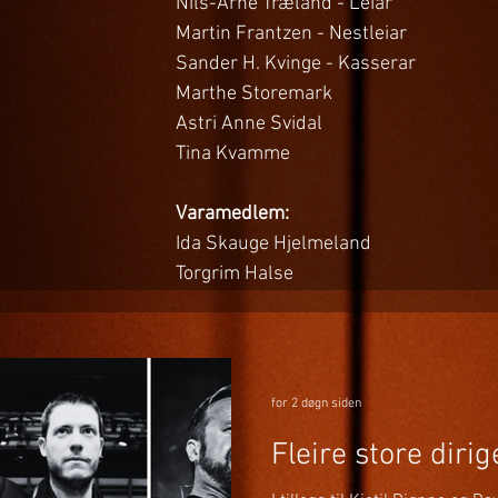
Nils-Arne Træland - Leiar
Martin Frantzen - Nestleiar
Sander H. Kvinge - Kasserar 
Marthe Storemark 
Astri Anne Svidal 
Tina Kvamme 
Varamedlem:
Ida Skauge Hjelmeland 
Torgrim Halse
for 2 døgn siden
Fleire store diri