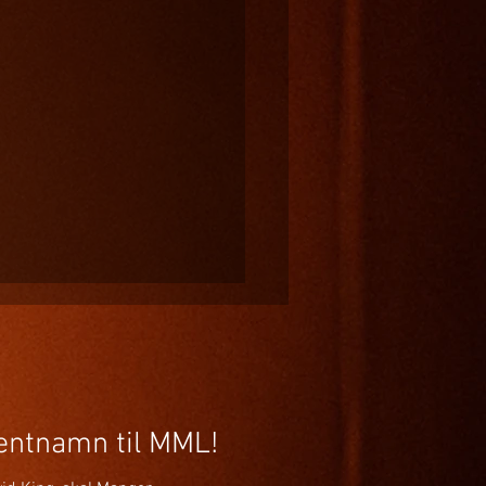
gentnamn til MML!