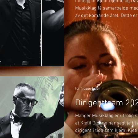
I tillegg til Kjetil Djønne og D
Musikklag få samarbeide med f
av det komande året. Dette er 
På BrassWind og Julekonserte
med Margie Antrobus. Margie 
Musikklag og kjenner på man
denne gongen skal ho stå fra
dirigent. Det vert eit spanand
gler me oss stort til! 🎶
for 4 døgn siden
Dirigentteam 20
Manger Musikklag er utrolig st
at Kjetil Djønne har sagt ja ti
dirigent i tida som kjem! Kjet
på flere av våre store konser